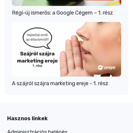
Régi-új ismerős: a Google Cégem – 1. rész
A szájról szájra marketing ereje - 1. rész
Hasznos linkek
Adminisztrációs belépés