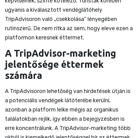
képviselnek, szinte kötelező. Turisták körében
ugyanis a kiválasztott vendéglátóhely
TripAdvisoron való „csekkolása” lényegében
rutinszerű. De nem ritka az sem, hogy eleve ezen a
platformon keresnek éttermet.
A TripAdvisor-marketing
jelentősége éttermek
számára
A TripAdvisoron lehetőség van hirdetések útján is
a potenciális vendégek látóterébe kerülni,
azonban a platform lelke mégis az organikus
találatokban rejlik, így ebben a bejegyzésben is
erre koncentrálunk. A TripAdvisor-marketing több
okból is kiemelkedő jelentőséggel bír az éttermek