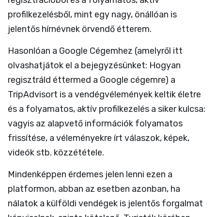
regisztrációból és a folyamatos, aktív
profilkezelésből, mint egy nagy, önállóan is
jelentős hírnévnek örvendő étterem.
Hasonlóan a Google Cégemhez (amelyről itt
olvashatjátok el a bejegyzésünket:
Hogyan
regisztráld éttermed a Google cégemre
) a
TripAdvisort is a vendégvélemények keltik életre
és a folyamatos, aktív profilkezelés a siker kulcsa:
vagyis az alapvető információk folyamatos
frissítése, a véleményekre írt válaszok, képek,
videók stb. közzététele.
Mindenképpen érdemes jelen lenni ezen a
platformon, abban az esetben azonban, ha
nálatok a külföldi vendégek is jelentős forgalmat