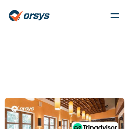
A TripAdvisor
használatának