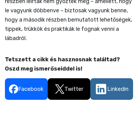
részben leírtak nem győztek meg – amellett, hogy
le vagyunk döbbenve – biztosak vagyunk benne,
hogy a második részben bemutatott lehetőségek,
tippek, trükkök és praktikák le fognak venni a
lábadról.
Tetszett a cikk és hasznosnak találtad?
Oszd meg ismerőseiddel is!
Facebook
Twitter
Linkedin