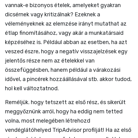
vannak-e bizonyos ételek, amelyeket gyakran
dicsérnek vagy kritizálnak? Ezeknek a
véleményeknek az elemzése irányt mutathat az
étlap finomításához, vagy akár a munkatársaid
képzéséhez is. Például abban az esetben, ha azt
veszed észre, hogy a negatív visszajelzések egy
jelentős része nem az ételekkel van
összefüggésben, hanem például a várakozási
idővel, a pincérek hozzáállásával stb. akkor tudod,
hol kell változtatnod.
Reméljük. hogy tetszett az első rész, és sikerült
meggyőznünk arról, hogy ha eddig nem tetted
volna, most melegében létrehozd
vendéglátóhelyed TripAdvisor profilját! Ha az első