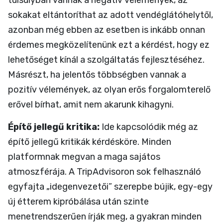
túlsúlyban vannak a negatív vélemények, az
sokakat eltántoríthat az adott vendéglátóhelytől,
azonban még ebben az esetben is inkább onnan
érdemes megközelítenünk ezt a kérdést, hogy ez
lehetőséget kínál a szolgáltatás fejlesztéséhez.
Másrészt, ha jelentős többségben vannak a
pozitív vélemények, az olyan erős forgalomterelő
erővel bírhat, amit nem akarunk kihagyni.
Építő jellegű kritika:
Ide kapcsolódik még az
építő jellegű kritikák kérdésköre. Minden
platformnak megvan a maga sajátos
atmoszférája. A TripAdvisoron sok felhasználó
egyfajta „idegenvezetői” szerepbe bújik, egy-egy
új étterem kipróbálása után szinte
menetrendszerűen írják meg, a gyakran minden