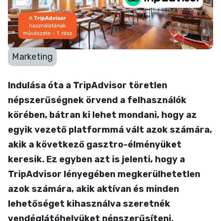
művészete – 1. rész
2024-03-03 8:33
Marketing
Indulása óta a TripAdvisor töretlen
népszerűségnek örvend a felhasználók
körében, bátran ki lehet mondani, hogy az
egyik vezető platformmá vált azok számára,
akik a következő gasztro-élményüket
keresik. Ez egyben azt is jelenti, hogy a
TripAdvisor lényegében megkerülhetetlen
azok számára, akik aktívan és minden
lehetőséget kihasználva szeretnék
vendéglátóhelyüket népszerűsíteni.