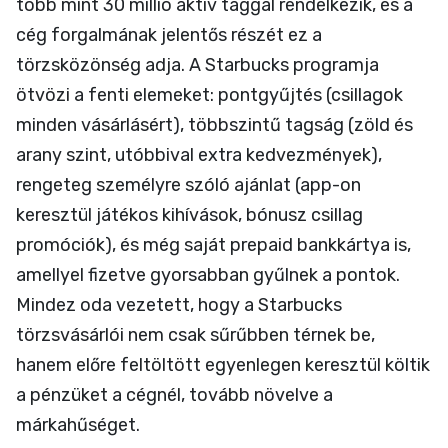
több mint 30 millió aktív taggal rendelkezik, és a
cég forgalmának jelentős részét ez a
törzsközönség adja. A Starbucks programja
ötvözi a fenti elemeket: pontgyűjtés (csillagok
minden vásárlásért), többszintű tagság (zöld és
arany szint, utóbbival extra kedvezmények),
rengeteg személyre szóló ajánlat (app-on
keresztül játékos kihívások, bónusz csillag
promóciók), és még saját prepaid bankkártya is,
amellyel fizetve gyorsabban gyűlnek a pontok.
Mindez oda vezetett, hogy a Starbucks
törzsvásárlói nem csak sűrűbben térnek be,
hanem előre feltöltött egyenlegen keresztül költik
a pénzüket a cégnél, tovább növelve a
márkahűséget.