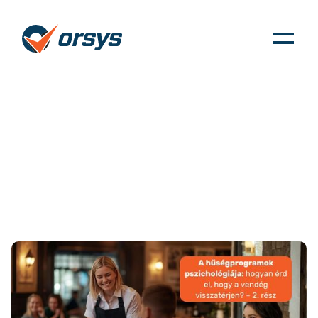
A hűségprogramok
pszichológiája: hogyan