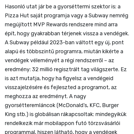
Hasonló utat jár be a gyorséttermi szektor is: a
Pizza Hut saját programja vagy a Subway nemrég
megújított MVP Rewards rendszere mind arra
épít, hogy gyakrabban térjenek vissza a vendégek.
A Subway például 2023-ban váltott egy új, pont
alapú és többszintű programra, miután kikérte a
vendégek véleményét a régi rendszerről – az
eredmény: 32 millió regisztrált tag világszerte. Ez
is azt mutatja, hogy ha figyelsz a vendégeid
visszajelzésére és fejleszted a programot, az
meghozza az eredményt. A nagy
gyorsétteremláncok (McDonald’s, KFC, Burger
King stb.) is globálisan rákapcsoltak: mindegyikük
rendelkezik már mobilappon futó törzsvásárlói
programmal, hiszen látható, hogy a vendégek