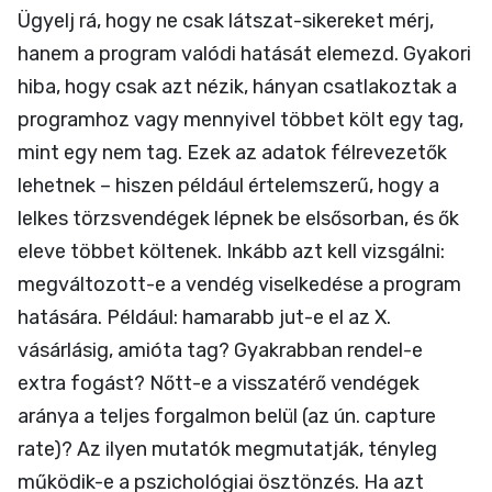
Ügyelj rá, hogy ne csak látszat-sikereket mérj,
hanem a program valódi hatását elemezd. Gyakori
hiba, hogy csak azt nézik, hányan csatlakoztak a
programhoz vagy mennyivel többet költ egy tag,
mint egy nem tag. Ezek az adatok félrevezetők
lehetnek – hiszen például értelemszerű, hogy a
lelkes törzsvendégek lépnek be elsősorban, és ők
eleve többet költenek. Inkább azt kell vizsgálni:
megváltozott-e a vendég viselkedése a program
hatására. Például: hamarabb jut-e el az X.
vásárlásig, amióta tag? Gyakrabban rendel-e
extra fogást? Nőtt-e a visszatérő vendégek
aránya a teljes forgalmon belül (az ún. capture
rate)? Az ilyen mutatók megmutatják, tényleg
működik-e a pszichológiai ösztönzés. Ha azt