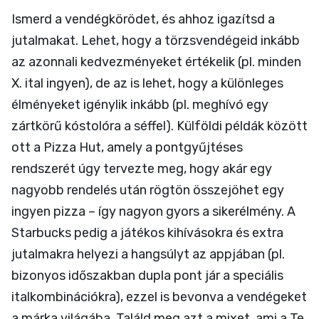
Ismerd a vendégkörödet, és ahhoz igazítsd a
jutalmakat. Lehet, hogy a törzsvendégeid inkább
az azonnali kedvezményeket értékelik (pl. minden
X. ital ingyen), de az is lehet, hogy a különleges
élményeket igénylik inkább (pl. meghívó egy
zártkörű kóstolóra a séffel). Külföldi példák között
ott a Pizza Hut, amely a pontgyűjtéses
rendszerét úgy tervezte meg, hogy akár egy
nagyobb rendelés után rögtön összejöhet egy
ingyen pizza – így nagyon gyors a sikerélmény. A
Starbucks pedig a játékos kihívásokra és extra
jutalmakra helyezi a hangsúlyt az appjában (pl.
bizonyos időszakban dupla pont jár a speciális
italkombinációkra), ezzel is bevonva a vendégeket
a márka világába. Találd meg azt a mixet, ami a Te