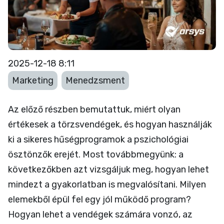
érd el, hogy a vendég
visszatérjen? – 2. rész
2025-12-18 8:11
Marketing
Menedzsment
Az előző részben bemutattuk, miért olyan
értékesek a törzsvendégek, és hogyan használják
ki a sikeres hűségprogramok a pszichológiai
ösztönzők erejét. Most továbbmegyünk: a
következőkben azt vizsgáljuk meg, hogyan lehet
mindezt a gyakorlatban is megvalósítani. Milyen
elemekből épül fel egy jól működő program?
Hogyan lehet a vendégek számára vonzó, az