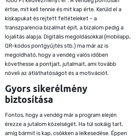
1000 Ft kedvezményt ér". A vendég pontosan
értse, mit kell tennie és mit kap érte. Kerüld el a
kiskapukat és rejtett feltételeket – a
transzparencia bizalmat épít, a bizalom pedig a
lojalitás alapja. Digitális megoldásokkal (mobilapp,
QR-kódos pontgyűjtés stb.) ma már az is
megoldható, hogy a vendég valós időben
követhesse a pontjait, jutalmait, ami tovább
növeli az átláthatóságot és a motivációt.
Gyors sikerélmény
biztosítása
Fontos, hogy a vendég már a program elején
érezze a jutalom közelségét. Ha túl sokáig tart,
amíg bármit is kap, csökken a lelkesedése. Éppen