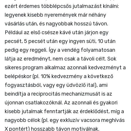
ezért érdemes többlépcsős jutalmazást kínálni:
legyenek kisebb nyeremények már néhány
vásárlás után, és nagyobbak hosszú távon.
Például az első csésze kávé után járjon egy
pecsét, 5 pecsét után egy ingyen süti, 10 után
pedig egy reggeli. Így a vendég folyamatosan
látja az eredményt, nem csak a távoli célt. Sok
sikeres program alkalmaz azonnali kedvezményt a
belépéskor (pl. 10% kedvezmény a következő
fogyasztásból, vagy egy üdvözlő ital), ami
beindítja a reciprocitás mechanizmusát is az
újonnan csatlakozóknál. Az azonnali és gyakori
kisebb jutalmak fenntartják az érdeklődést, míg a
nagyobb célok (pl. egy exkluzív vacsora meghívás
X pontért) hosszabb távon motiválnak.