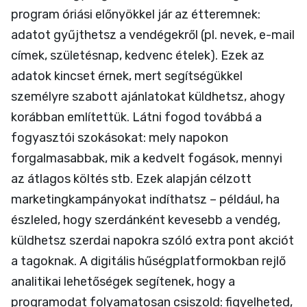
program óriási előnyökkel jár az étteremnek:
adatot gyűjthetsz a vendégekről (pl. nevek, e-mail
címek, születésnap, kedvenc ételek). Ezek az
adatok kincset érnek, mert segítségükkel
személyre szabott ajánlatokat küldhetsz, ahogy
korábban említettük. Látni fogod továbbá a
fogyasztói szokásokat: mely napokon
forgalmasabbak, mik a kedvelt fogások, mennyi
az átlagos költés stb. Ezek alapján célzott
marketingkampányokat indíthatsz – például, ha
észleled, hogy szerdánként kevesebb a vendég,
küldhetsz szerdai napokra szóló extra pont akciót
a tagoknak. A digitális hűségplatformokban rejlő
analitikai lehetőségek segítenek, hogy a
programodat folyamatosan csiszold: figyelheted,