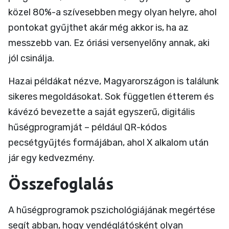
közel 80%-a szívesebben megy olyan helyre, ahol
pontokat gyűjthet akár még akkor is, ha az
messzebb van. Ez óriási versenyelőny annak, aki
jól csinálja.
Hazai példákat nézve, Magyarországon is találunk
sikeres megoldásokat. Sok független étterem és
kávézó bevezette a saját egyszerű, digitális
hűségprogramját – például QR-kódos
pecsétgyűjtés formájában, ahol X alkalom után
jár egy kedvezmény.
Összefoglalás
A hűségprogramok pszichológiájának megértése
segít abban, hogy vendéglátósként olyan