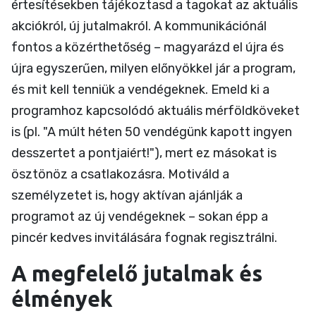
értesítésekben tájékoztasd a tagokat az aktuális
akciókról, új jutalmakról. A kommunikációnál
fontos a közérthetőség – magyarázd el újra és
újra egyszerűen, milyen előnyökkel jár a program,
és mit kell tenniük a vendégeknek. Emeld ki a
programhoz kapcsolódó aktuális mérföldköveket
is (pl. "A múlt héten 50 vendégünk kapott ingyen
desszertet a pontjaiért!"), mert ez másokat is
ösztönöz a csatlakozásra. Motiváld a
személyzetet is, hogy aktívan ajánlják a
programot az új vendégeknek – sokan épp a
pincér kedves invitálására fognak regisztrálni.
A megfelelő jutalmak és
élmények