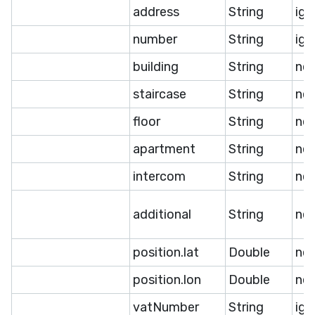
address
String
ige
number
String
ige
building
String
ne
staircase
String
ne
floor
String
ne
apartment
String
ne
intercom
String
ne
additional
String
ne
position.lat
Double
ne
position.lon
Double
ne
vatNumber
String
ige