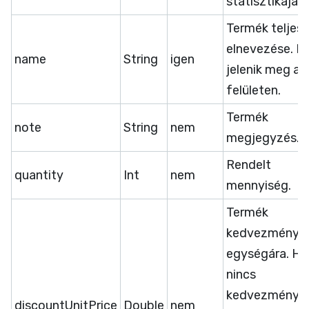
statisztikája.
Termék teljes
elnevezése. E
name
String
igen
jelenik meg a
felületen.
Termék
note
String
nem
megjegyzés.
Rendelt
quantity
Int
nem
mennyiség.
Termék
kedvezménye
egységára. Ha
nincs
kedvezmény
discountUnitPrice
Double
nem