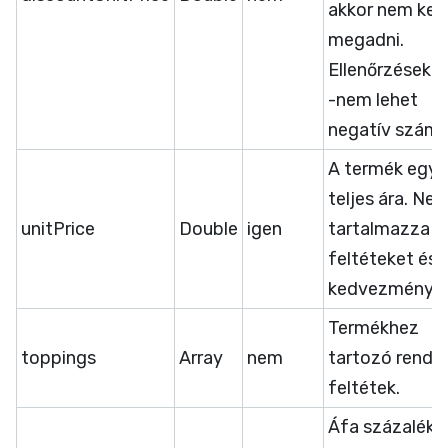
akkor nem kell
megadni.
Ellenőrzések:
-nem lehet
negatív szám
A termék egy 
teljes ára. Ne
unitPrice
Double
igen
tartalmazza a
feltéteket és
kedvezmények
Termékhez
toppings
Array
nem
tartozó rendel
feltétek.
Áfa százalék