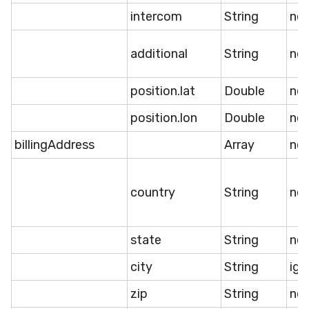
intercom
String
ne
additional
String
ne
position.lat
Double
ne
position.lon
Double
ne
billingAddress
Array
ne
country
String
ne
state
String
ne
city
String
ige
zip
String
ne