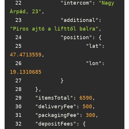
22
"intercom"
: 
"Nagy 
Árpád, 23"
23
"additional"
: 
"Piros ajtó a lifttől balra"
24
"position"
25
"lat"
: 
47.4713559
26
"lon"
: 
19.1310685
27
28
29
"itemsTotal"
: 
6590
30
"deliveryFee"
: 
500
31
"packagingFee"
: 
300
32
"depositFees"