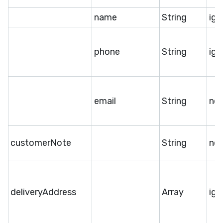
name
String
ige
phone
String
ige
email
String
ne
customerNote
String
ne
deliveryAddress
Array
ige