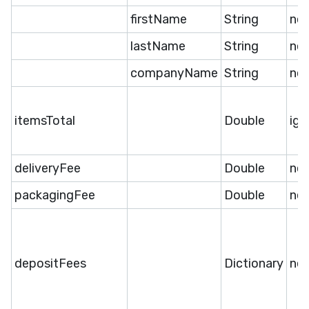
firstName
String
ne
lastName
String
ne
companyName
String
ne
itemsTotal
Double
ige
deliveryFee
Double
ne
packagingFee
Double
ne
depositFees
Dictionary
ne