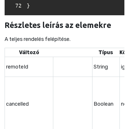
72
}
Részletes leírás az elemekre
A teljes rendelés felépítése.
Változó
Típus
Köt
remoteId
String
ige
cancelled
Boolean
ne