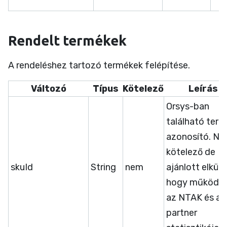
Rendelt termékek
A rendeléshez tartozó termékek felépítése.
Változó
Típus
Kötelező
Leírás
Orsys-ban
található ter
azonosító. N
kötelező de
skuId
String
nem
ajánlott elküld
hogy működjö
az NTAK és a
partner