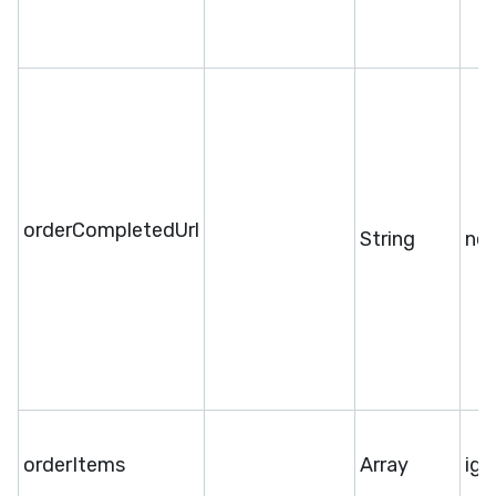
orderCompletedUrl
String
ne
orderItems
Array
ige