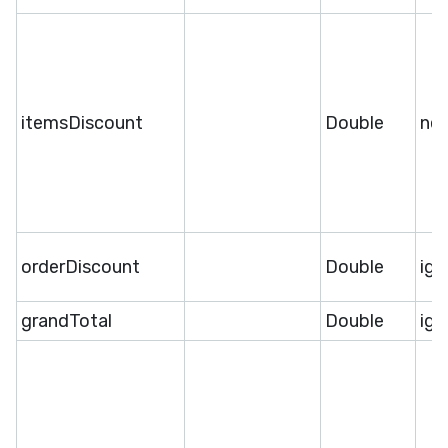
itemsDiscount
Double
ne
orderDiscount
Double
ige
grandTotal
Double
ige