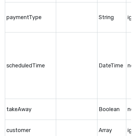
paymentType
String
ige
scheduledTime
DateTime
ne
takeAway
Boolean
ne
customer
Array
ige