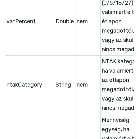
(0/5/18/27), 
valamiért eltér
vatPercent
Double
nem
étlapon
megadottól,
vagy az skuId
nincs megadva
NTAK kategóri
ha valamiért el
az étlapon
ntakCategory
String
nem
megadottól,
vagy az skuId
nincs megadva
Mennyiségi
egység, ha
valamiért eltér