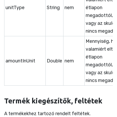
unitType
String
nem
étlapon
megadottól,
vagy az skuId
nincs megadva
Mennyiség, ha
valamiért eltér
étlapon
amountInUnit
Double
nem
megadottól,
vagy az skuId
nincs megadva
Termék kiegészítők, feltétek
A termékekhez tartozó rendelt feltétek.