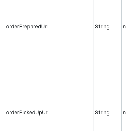
orderPreparedUrl
String
ne
orderPickedUpUrl
String
ne