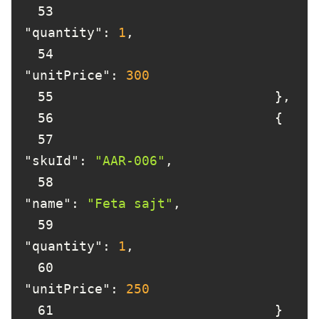
53
"quantity"
: 
1
54
"unitPrice"
: 
300
55
56
57
"skuId"
: 
"AAR-006"
58
"name"
: 
"Feta sajt"
59
"quantity"
: 
1
60
"unitPrice"
: 
250
61