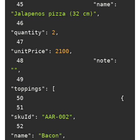
45
"name"
: 
"Jalapenos pizza (32 cm)"
46
"quantity"
: 
2
47
"unitPrice"
: 
2100
48
"note"
: 
""
49
"toppings"
50
51
"skuId"
: 
"AAR-002"
52
"name"
: 
"Bacon"