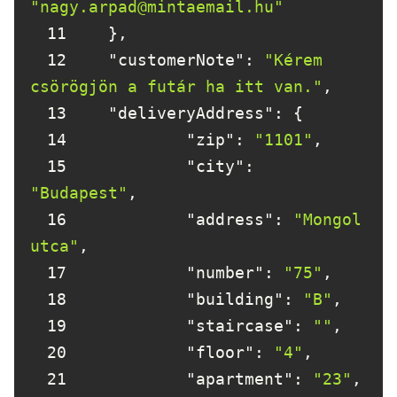
"nagy.arpad@mintaemail.hu"
11
12
"customerNote"
: 
"Kérem 
csörögjön a futár ha itt van."
13
"deliveryAddress"
14
"zip"
: 
"1101"
15
"city"
: 
"Budapest"
16
"address"
: 
"Mongol 
utca"
17
"number"
: 
"75"
18
"building"
: 
"B"
19
"staircase"
: 
""
20
"floor"
: 
"4"
21
"apartment"
: 
"23"