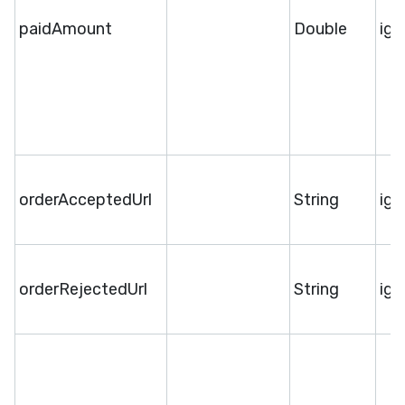
paidAmount
Double
ige
orderAcceptedUrl
String
ige
orderRejectedUrl
String
ige