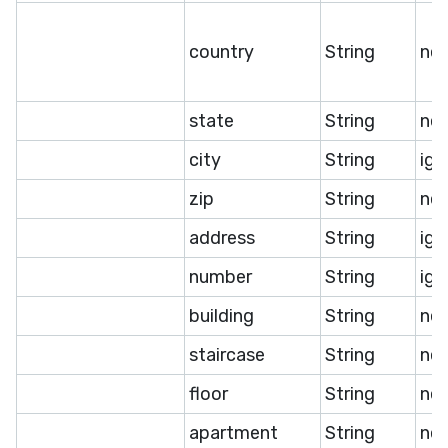
country
String
ne
state
String
ne
city
String
ige
zip
String
ne
address
String
ige
number
String
ige
building
String
ne
staircase
String
ne
floor
String
ne
apartment
String
ne