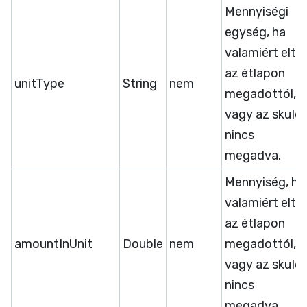
Mennyiségi
egység, ha
valamiért eltér
az étlapon
unitType
String
nem
megadottól,
vagy az skuId
nincs
megadva.
Mennyiség, ha
valamiért eltér
az étlapon
amountInUnit
Double
nem
megadottól,
vagy az skuId
nincs
megadva.