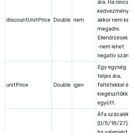
ára. Ha nincs
kedvezmény
discountUnitPrice
Double
nem
akkor nem kell
megadni.
Ellenőrzések:
-nem lehet
negatív szám
Egy egység
teljes ára,
unitPrice
Double
igen
feltétekkel és
kiegészítőkkel
együtt.
Áfa százalék
(0/5/18/27),
ha valamiért