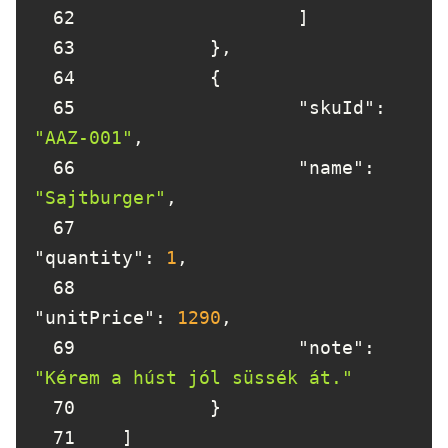
62
63
64
65
"skuId"
: 
"AAZ-001"
66
"name"
: 
"Sajtburger"
67
"quantity"
: 
1
68
"unitPrice"
: 
1290
69
"note"
: 
"Kérem a húst jól süssék át."
70
71