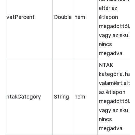
eltér az
vatPercent
Double
nem
étlapon
megadottól,
vagy az skuId
nincs
megadva.
NTAK
kategória, ha
valamiért eltér
az étlapon
ntakCategory
String
nem
megadottól,
vagy az skuId
nincs
megadva.