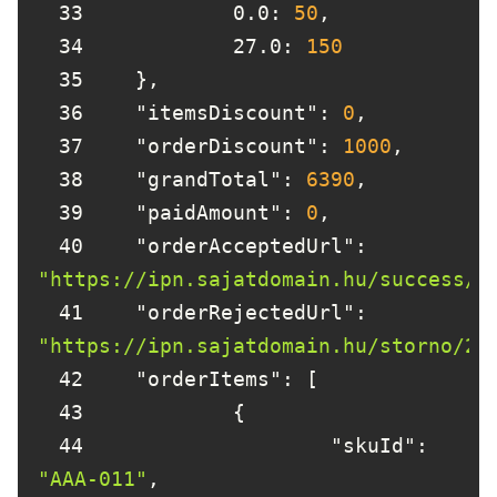
33
		0.0: 
50
34
		27.0: 
150
35
36
"itemsDiscount"
: 
0
37
"orderDiscount"
: 
1000
38
"grandTotal"
: 
6390
39
"paidAmount"
: 
0
40
"orderAcceptedUrl"
: 
"https://ipn.sajatdomain.hu/success/2
41
"orderRejectedUrl"
: 
"https://ipn.sajatdomain.hu/storno/22
42
"orderItems"
43
44
"skuId"
: 
"AAA-011"