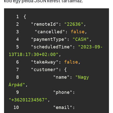
kód egy példa JSON kérést tartalmaz.
1
2
"remoteId"
: 
"22636"
3
"cancelled"
: 
false
4
"paymentType"
: 
"CASH"
5
"scheduledTime"
: 
"2023-09-
13T18:17:30+02:00"
6
"takeAway"
: 
false
7
"customer"
8
"name"
: 
"Nagy 
Árpád"
9
"phone"
: 
"+36201234567"
10
"email"
: 