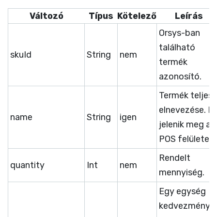
Változó
Típus
Kötelező
Leírás
Orsys-ban
található
skuId
String
nem
termék
azonosító.
Termék teljes
elnevezése. E
name
String
igen
jelenik meg a
POS felületen.
Rendelt
quantity
Int
nem
mennyiség.
Egy egység
kedvezménye