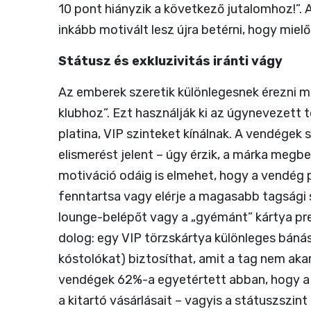
10 pont hiányzik a következő jutalomhoz!”. A
inkább motivált lesz újra betérni, hogy mielő
Státusz és exkluzivitás iránti vágy
Az emberek szeretik különlegesnek érezni ma
klubhoz”. Ezt használják ki az úgynevezett
platina, VIP szinteket kínálnak. A vendégek
elismerést jelent – úgy érzik, a márka megbe
motiváció odáig is elmehet, hogy a vendég p
fenntartsa vagy elérje a magasabb tagsági s
lounge-belépőt vagy a „gyémánt” kártya pres
dolog: egy VIP törzskártya különleges bánás
kóstolókat) biztosíthat, amit a tag nem akar
vendégek 62%-a egyetértett abban, hogy a 
a kitartó vásárlásait – vagyis a státuszszint