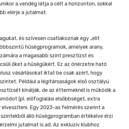
mikor a vendég látja a célt a horizonton, sokkal
bb elérje a jutalmat.
gukat, és szívesen csatlakoznak egy „elit
 többszintű hűségprogramok, amelyek arany,
 számára a magasabb szint presztízst és
csüli őket a hűségükért. Ez az önérzetre ható
lusz vásárlásokat iktat be csak azért, hogy
zintet. Például a légitársaságok első osztályú
ztízsét kínálják, de az éttermeknél is működik a
módot (pl. előfoglalási elsőbbséget, extra
 elveszíteni. Egy 2023-as felmérés szerint a
szintekből álló hűségprogramban értékelve érzi
 érzelmi jutalmat is ad. Az exkluzív klubhoz