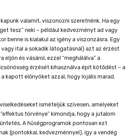
 kapunk valamit, viszonozni szeretnénk. Ha egy
éget tesz” neki – például kedvezményt ad vagy
r benne is kialakul az igény a viszonzásra. Egy
t vagy ital a sokadik látogatásnál) azt az érzést
ra eljön és vásárol, ezzel “meghálálva” a
csönösség érzését kihasználva épít kötődést – a
 a kapott előnyöket azzal, hogy lojális marad.
 viselkedéseket ismételjük szívesen, amelyeket
“effektus törvénye” kimondja, hogy a jutalom
büntetés. A hűségprogramok pontosan ezt
nak (pontokkal, kedvezménnyel), így a vendég