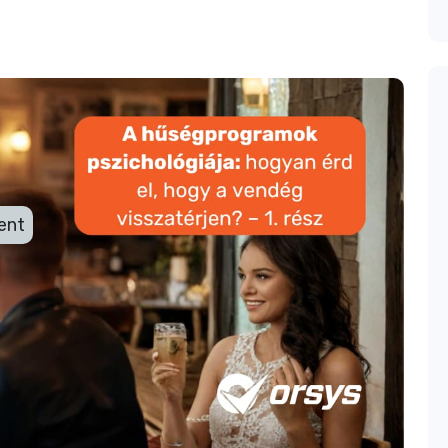
zichológiája: hogyan
visszatérjen? - 1. rész
ent
zatérő vendégkör. A tapasztalatok és statisztikák
t a törzsvendégek adják. Egy felmérés alapján
inek csak 19%-a tér vissza rendszeresen, ők
eprodukálják a 20/80-as szabályt). Ez jól
k. Nem véletlen, hogy a legnagyobb márkák
e sikerül megfogni és megtartani a lojális