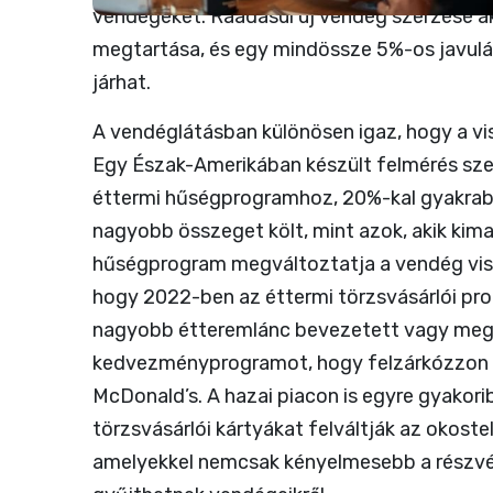
vendégeket. Ráadásul új vendég szerzése a
megtartása, és egy mindössze 5%-os javul
járhat.
A vendéglátásban különösen igaz, hogy a vi
Egy Észak-Amerikában készült felmérés szeri
éttermi hűségprogramhoz, 20%-kal gyakrabb
nagyobb összeget költ, mint azok, akik kimar
hűségprogram megváltoztatja a vendég vise
hogy 2022-ben az éttermi törzsvásárlói pro
nagyobb étteremlánc bevezetett vagy megú
kedvezményprogramot, hogy felzárkózzon a
McDonald’s. A hazai piacon is egyre gyakori
törzsvásárlói kártyákat felváltják az okos
amelyekkel nemcsak kényelmesebb a részvét