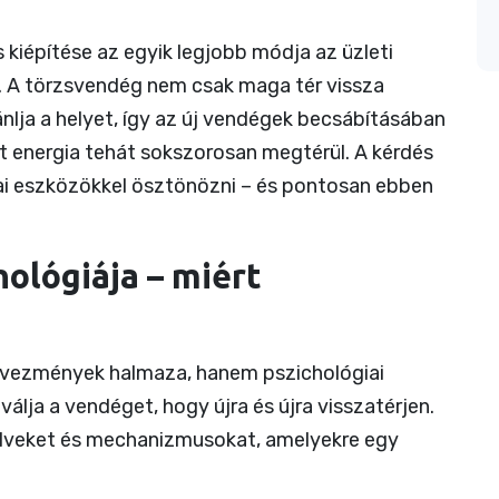
kiépítése az egyik legjobb módja az üzleti
 A törzsvendég nem csak maga tér vissza
ánlja a helyet, így az új vendégek becsábításában
t energia tehát sokszorosan megtérül. A kérdés
giai eszközökkel ösztönözni – és pontosan ebben
ológiája – miért
vezmények halmaza, hanem pszichológiai
álja a vendéget, hogy újra és újra visszatérjen.
elveket és mechanizmusokat, amelyekre egy