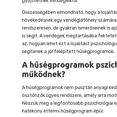
gyűjthetnek vendégeikről.
Összességében elmondható, hogy a lojalitás 
növekedésnek egy vendéglátóhely számára.
rendszeresen, de gyakran ismerőseinek is aj
is segít. A vendégek megtartásába fektetet
az, hogyan lehet ezt a lojalitást pszicholó
segítenek a jól felépített hűségprogramok.
A hűségprogramok pszich
működnek?
A hűségprogramok nem pusztán anyagi ked
ösztönzők ügyes rendszere, amely arra motiv
Nézzük meg a legfontosabb pszichológiai 
hatékony éttermi hűségprogram épül: