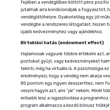
fejében a vendéglőben költött pénz pozitív
jutalmak arra kondicionálják a fogyasztót, 
vendéglátóhelyre. Gyakorlatilag egy jól műk
vendégbe a rendszeres látogatást, hiszen t
újabb kedvezményhez vagy ajándékhoz.
Birtoklási hatás (endowment effect)
Hajlamosak vagyunk többre értékelni azt, am
pontokat gyűjt, vagy kedvezményeket halmoz
tekinti, még ha virtuális is. A pszichológia e
eredményezi, hogy a vendég nem akarja vesz
80 pontom egy ingyen desszerthez, nem fo
veszni hagyni azt, ami “jár” nekem. Minél tö
erősebb lesz a ragaszkodása a programhoz 
program alkalmazza a kezdő bónusz trükkjé