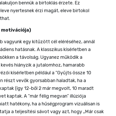
lakuljon bennük a birtoklás érzete. Ez
leve nyertesnek érzi magát, eleve birtokol
that.
 motivációja)
b vagyunk egy kitűzött cél eléréséhez, annál
diens hatásnak. A klasszikus kísérletben a
csökken a távolság. Ugyanez működik a
y kevés hiányzik a jutalomhoz, hamarabb
vézói kísérletben például a “Gyűjts össze 10
an részt vevők gyorsabban haladtak, ha a
kaptak (így 12-ből 2 már megvolt, 10 maradt
yet kaptak. A “már félig megvan” illúziója
iatt hatékony, ha a hűségprogram vizuálisan is
tatja a teljesítési sávot vagy azt, hogy „Már csak