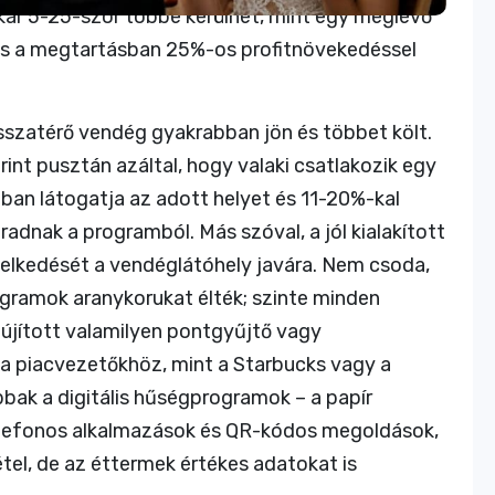
kár 5-25-ször többe kerülhet, mint egy meglévő
ás a megtartásban 25%-os profitnövekedéssel
sszatérő vendég gyakrabban jön és többet költ.
nt pusztán azáltal, hogy valaki csatlakozik egy
an látogatja az adott helyet és 11-20%-kal
adnak a programból. Más szóval, a jól kialakított
lkedését a vendéglátóhely javára. Nem csoda,
gramok aranykorukat élték; szinte minden
jított valamilyen pontgyűjtő vagy
 piacvezetőkhöz, mint a Starbucks vagy a
bbak a digitális hűségprogramok – a papír
telefonos alkalmazások és QR-kódos megoldások,
el, de az éttermek értékes adatokat is