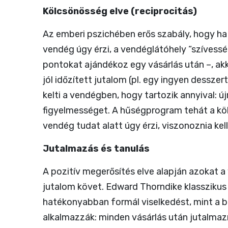
Kölcsönösség elve (reciprocitás)
Az emberi pszichében erős szabály, hogy ha
vendég úgy érzi, a vendéglátóhely “szívess
pontokat ajándékoz egy vásárlás után –, akko
jól időzített jutalom (pl. egy ingyen desszer
kelti a vendégben, hogy tartozik annyival: új
figyelmességet. A hűségprogram tehát a köl
vendég tudat alatt úgy érzi, viszonoznia kell
Jutalmazás és tanulás
A pozitív megerősítés elve alapján azokat a
jutalom követ. Edward Thorndike klasszikus 
hatékonyabban formál viselkedést, mint a 
alkalmazzák: minden vásárlás után jutalmaz