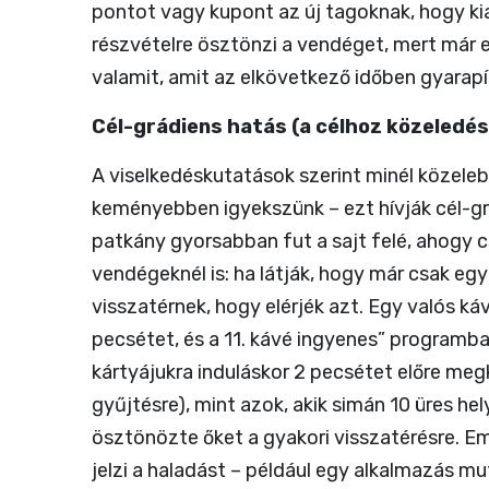
pontot vagy kupont az új tagoknak, hogy kia
részvételre ösztönzi a vendéget, mert már e
valamit, amit az elkövetkező időben gyarapí
Cél-grádiens hatás (a célhoz közeledés
A viselkedéskutatások szerint minél közeleb
keményebben igyekszünk – ezt hívják cél-grá
patkány gyorsabban fut a sajt felé, ahogy 
vendégeknél is: ha látják, hogy már csak eg
visszatérnek, hogy elérjék azt. Egy valós ká
pecsétet, és a 11. kávé ingyenes” programb
kártyájukra induláskor 2 pecsétet előre meg
gyűjtésre), mint azok, akik simán 10 üres hel
ösztönözte őket a gyakori visszatérésre. Em
jelzi a haladást – például egy alkalmazás mu