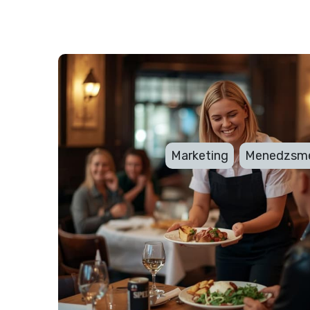
A hűségprogramok ps
érd el, hogy a vendég 
2025-10-22 8:25
Marketing
Menedzsm
Egy étterem sikerének záloga a lojális, viss
szerint az üzlet forgalmának jelentős részé
például, habár egy átlagos étterem vendége
hozzák a forgalom 70%-át (vagyis majdnem r
mutatja, hogy a törzsvásárlók aranyat érne
bevételeinek akár fele is azon múlik, mennyir