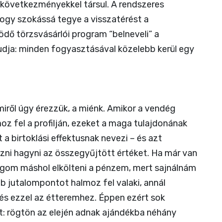
 következményekkel társul. A rendszeres
hogy szokássá tegye a visszatérést a
ödő törzsvásárlói program “belneveli” a
udja: minden fogyasztásával közelebb kerül egy
iről úgy érezzük, a miénk. Amikor a vendég
 fel a profilján, ezeket a maga tulajdonának
zt a birtoklási effektusnak nevezi – és azt
ni hagyni az összegyűjtött értéket. Ha már van
gom máshol elkölteni a pénzem, mert sajnálnám
bb jutalompontot halmoz fel valaki, annál
és ezzel az étteremhez. Éppen ezért sok
t: rögtön az elején adnak ajándékba néhány