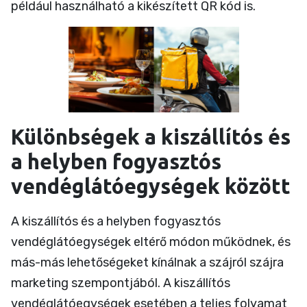
például használható a kikészített QR kód is.
Különbségek a kiszállítós és
a helyben fogyasztós
vendéglátóegységek között
A kiszállítós és a helyben fogyasztós
vendéglátóegységek eltérő módon működnek, és
más-más lehetőségeket kínálnak a szájról szájra
marketing szempontjából. A kiszállítós
vendéglátóegységek esetében a teljes folyamat