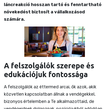
láncreakció hosszan tartó és fenntartható
növekedést biztosít a vállalkozásod
számára.
A felszolgálók szerepe és
edukációjuk fontossága
A felszolgálók az éttermed arcai, ők azok, akik
közvetlen kapcsolatban állnak a vendégekkel,
bizonyos értelemben a Te alkalmazottaid, de
vendégeidnek dolgoznak, pozíciójukból adódóan