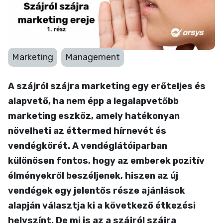
rész
2024-07-01 12:06
Marketing
Management
A szájról szájra marketing egy erőteljes és
alapvető, ha nem épp a legalapvetőbb
marketing eszköz, amely hatékonyan
növelheti az éttermed hírnevét és
vendégkörét. A vendéglátóiparban
különösen fontos, hogy az emberek pozitív
élményekről beszéljenek, hiszen az új
vendégek egy jelentős része ajánlások
alapján választja ki a következő étkezési
helyszínt. De mi is az a szájról szájra