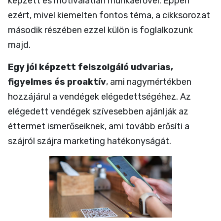
képzett és motiválatlan munkaerővel. Éppen
ezért, mivel kiemelten fontos téma, a cikksorozat
második részében ezzel külön is foglalkozunk
majd.
Egy jól képzett felszolgáló udvarias,
figyelmes és proaktív
, ami nagymértékben
hozzájárul a vendégek elégedettségéhez. Az
elégedett vendégek szívesebben ajánlják az
éttermet ismerőseiknek, ami tovább erősíti a
szájról szájra marketing hatékonyságát.