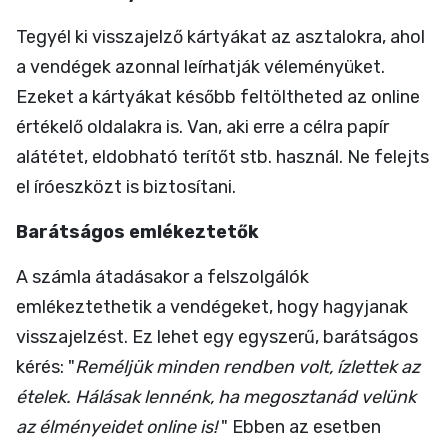
Tegyél ki visszajelző kártyákat az asztalokra, ahol
a vendégek azonnal leírhatják véleményüket.
Ezeket a kártyákat később feltöltheted az online
értékelő oldalakra is. Van, aki erre a célra papír
alátétet, eldobható terítőt stb. használ. Ne felejts
el íróeszközt is biztosítani.
Barátságos emlékeztetők
A számla átadásakor a felszolgálók
emlékeztethetik a vendégeket, hogy hagyjanak
visszajelzést. Ez lehet egy egyszerű, barátságos
kérés: "
Reméljük minden rendben volt, ízlettek az
ételek. Hálásak lennénk, ha megosztanád velünk
az élményeidet online is!
" Ebben az esetben