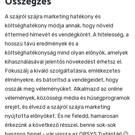
Összegzés
A szájról szájra marketing hatékony és
költséghatékony módja annak, hogy növeld
éttermed hírnevét és vendégkörét. A hitelesség, a
hosszú távú eredmények és a
költséghatékonyság mind olyan előnyök, amelyek
kihasználásával jelentős növekedést érhetsz el.
Fókuszálj a kiváló szolgáltatásra, emlékezetes
élményekre, és bátorítsd a vendégeidet, hogy
osszák meg véleményüket. Alkalmazd az online
vélemények, közösségi média és hűségprogramok
erejét, és élvezd a szájról szájra marketing
nyújtotta előnyöket. És ne feledd, hamarosan
érkezünk a következő résszel, benne sok-sok
hasznos tippel - vár vissza az
ORSYS Tudástár
! 😉