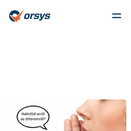
A szájról szájra
marketing ereje - 1.