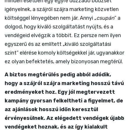
minden esetben egy egyre duzzadó büdzsét
igényelnek, a szájról szájra marketing közvetlen
költséggel lényegében nem jár. Annyi „
csupán
” a
dolgod, hogy kiváló szolgáltatást nyújts, és a
vendégeid elvégzik a többit. Ez persze nem ilyen
egyszerű és az említett „kiváló szolgáltatási
szint” elérése komoly költségekkel jár, ugyanakkor
ez olyan befektetés, amely bizonyosan megtérül.
A biztos megtérülés pedig abból adódik,
hogy a szájról szájra marketing hosszú távú
eredményeket hoz. Egy jól megtervezett
kampány gyorsan felkeltheti a figyelmet, de
az ajánlások hosszú időn keresztül
érvényesülnek. Az elégedett vendégek újabb
vendégeket hoznak, és az így kialakult