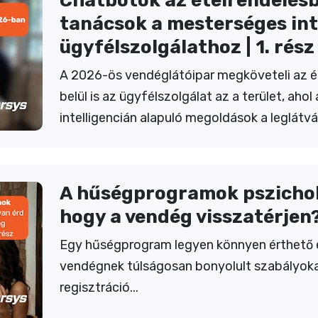
Chatbotok az ételrendelésb
tanácsok a mesterséges int
ügyfélszolgálathoz | 1. rész
A 2026-ös vendéglátóipar megköveteli az étt
belül is az ügyfélszolgálat az a terület, ah
intelligencián alapuló megoldások a leglá
A hűségprogramok pszicholó
hogy a vendég visszatérjen?
Egy hűségprogram legyen könnyen érthető 
vendégnek túlságosan bonyolult szabályokat
regisztráció...