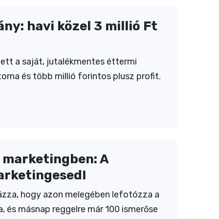
y: havi közel 3 millió Ft
ett a saját, jutalékmentes éttermi
rna és több millió forintos plusz profit.
 marketingben: A
arketingesed!
gázza, hogy azon melegében lefotózza a
ra, és másnap reggelre már 100 ismerőse