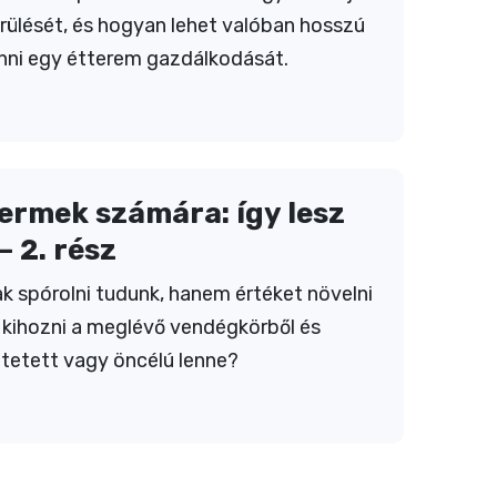
ülését, és hogyan lehet valóban hosszú
nni egy étterem gazdálkodását.
rmek számára: így lesz
– 2. rész
k spórolni tudunk, hanem értéket növelni
t kihozni a meglévő vendégkörből és
ltetett vagy öncélú lenne?