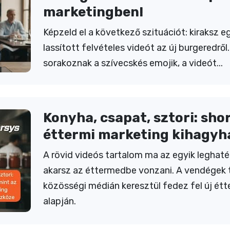
marketingben!
Képzeld el a következő szituációt: kiraksz e
lassított felvételes videót az új burgeredről
sorakoznak a szívecskés emojik, a videót...
Konyha, csapat, sztori: sho
éttermi marketing kihagyh
A rövid videós tartalom ma az egyik leghat
akarsz az éttermedbe vonzani. A vendégek 
közösségi médián keresztül fedez fel új étt
alapján.