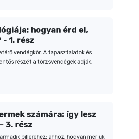
giája: hogyan érd el,
- 1. rész
zatérő vendégkör. A tapasztalatok és
elentős részét a törzsvendégek adják.
rmek számára: így lesz
– 3. rész
rmadik pilléréhez: ahhoz, hogyan mérjük