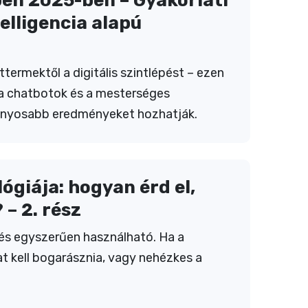
en 2025-ben – Gyakorlati
elligencia alapú
ermektől a digitális szintlépést – ezen
ol a chatbotok és a mesterséges
tványosabb eredményeket hozhatják.
giája: hogyan érd el,
 – 2. rész
és egyszerűen használható. Ha a
 kell bogarásznia, vagy nehézkes a