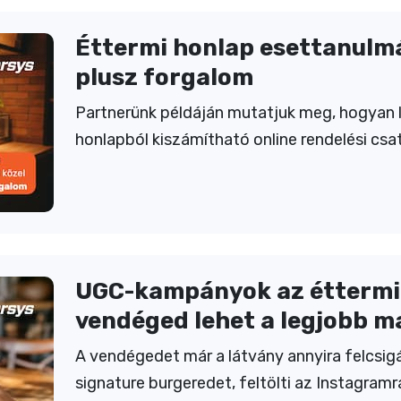
Éttermi honlap esettanulmán
plusz forgalom
Partnerünk példáján mutatjuk meg, hogyan l
honlapból kiszámítható online rendelési csato
UGC-kampányok az éttermi
vendéged lehet a legjobb m
A vendégedet már a látvány annyira felcsi
signature burgeredet, feltölti az Instagram