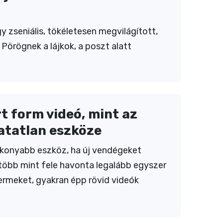
gy zseniális, tökéletesen megvilágított,
. Pörögnek a lájkok, a poszt alatt
rt form videó, mint az
atatlan eszköze
ékonyabb eszköz, ha új vendégeket
több mint fele havonta legalább egyszer
ermeket, gyakran épp rövid videók