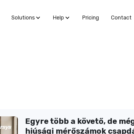
Solutions
Help
Pricing
Contact
Egyre több a követő, de mé
hiúsági mérőszámok csapdá