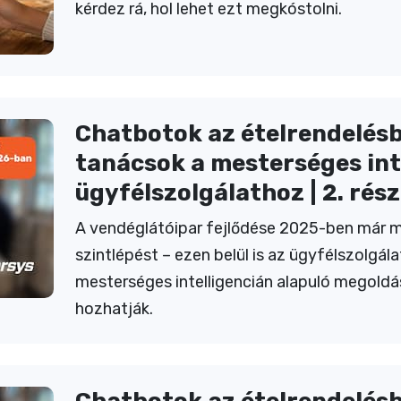
kérdez rá, hol lehet ezt megkóstolni.
Chatbotok az ételrendelésb
tanácsok a mesterséges int
ügyfélszolgálathoz | 2. rész
A vendéglátóipar fejlődése 2025-ben már me
szintlépést – ezen belül is az ügyfélszolgála
mesterséges intelligencián alapuló megold
hozhatják.