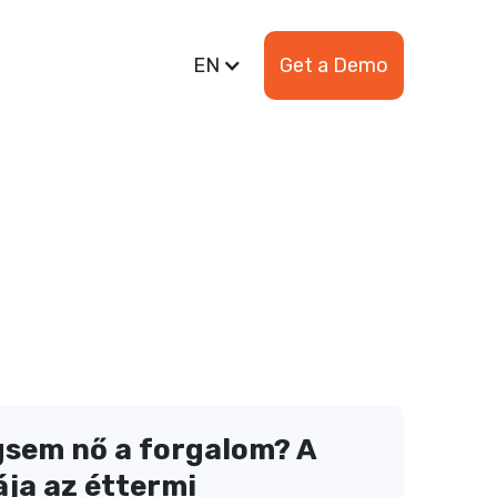
EN
Get a Demo
gsem nő a forgalom? A
ja az éttermi