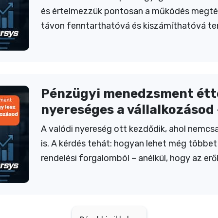
és értelmezzük pontosan a működés megtér
távon fenntarthatóvá és kiszámíthatóvá te
Pénzügyi menedzsment étte
nyereséges a vállalkozásod 
A valódi nyereség ott kezdődik, ahol nemcsa
is. A kérdés tehát: hogyan lehet még többe
rendelési forgalomból – anélkül, hogy az erő