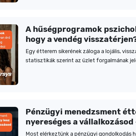
A hűségprogramok pszicholó
hogy a vendég visszatérjen? 
Egy étterem sikerének záloga a lojális, viss
statisztikák szerint az üzlet forgalmának j
Pénzügyi menedzsment étte
nyereséges a vállalkozásod 
Most elérkeztünk a pénzügyi gondolkodás ha