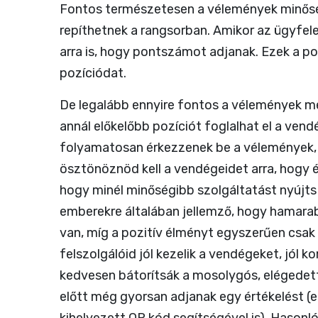
Fontos természetesen a vélemények minős
repíthetnek a rangsorban. Amikor az ügyfele
arra is, hogy pontszámot adjanak. Ezek a p
pozíciódat.
De legalább ennyire fontos a vélemények me
annál előkelőbb pozíciót foglalhat el a ven
folyamatosan érkezzenek be a vélemények, íg
ösztönöznöd kell a vendégeidet arra, hogy é
hogy minél minőségibb szolgáltatást nyújt
emberekre általában jellemző, hogy hamarab
van, míg a pozitív élményt egyszerűen csak 
felszolgálóid jól kezelik a vendégeket, jól 
kedvesen bátorítsák a mosolygós, elégedett
előtt még gyorsan adjanak egy értékelést 