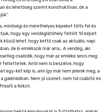
n és lehetőség szerint konstruktívan, de a
jük”.
, minőségi és mérethelyes képeket tölts fel és
átjuk, hogy egy vendéglátóhely feltölt 10 képet:
k közül lehet, hogy kettő csak az aktuális, napi
sban, de ki emlékszik már arra… A vendég, aki
, esetleg csalódik, hogy már az emléke sincs meg
r feltettetek. Arról nem is beszélve, hogy
et egy-két kép is, ami így már nem jelenik meg, a
a galériádban. Nem jó üzenet, nem túl csábító és
issíti a fiókot.
visoron belül kampányokat is futtathatsz. Habár