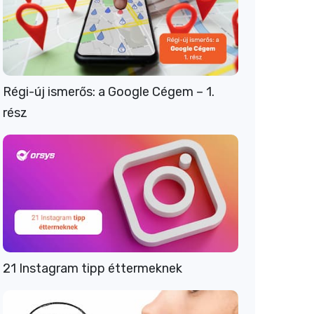
Régi-új ismerős: a Google Cégem – 1.
rész
21 Instagram tipp éttermeknek