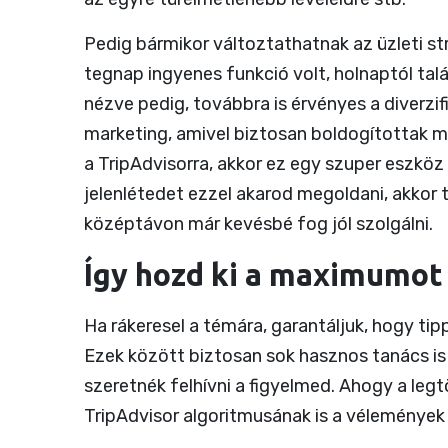
Pedig bármikor változtathatnak az üzleti str
tegnap ingyenes funkció volt, holnaptól tal
nézve pedig, továbbra is érvényes a diverzif
marketing, amivel biztosan boldogítottak m
a TripAdvisorra, akkor ez egy szuper eszköz 
jelenlétedet ezzel akarod megoldani, akkor
középtávon már kevésbé fog jól szolgálni.
Így hozd ki a maximumot 
Ha rákeresel a témára, garantáljuk, hogy tip
Ezek között biztosan sok hasznos tanács i
szeretnék felhívni a figyelmed. Ahogy a leg
TripAdvisor algoritmusának is a vélemények a