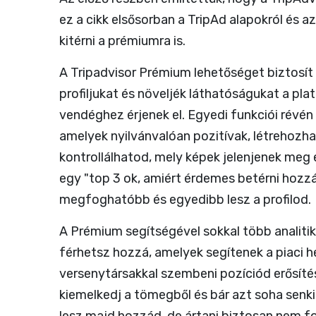
ez a cikk elsősorban a TripAd alapokról és a
kitérni a prémiumra is.
A Tripadvisor Prémium lehetőséget biztosít
profiljukat és növeljék láthatóságukat a pla
vendéghez érjenek el. Egyedi funkciói révén
amelyek nyilvánvalóan pozitívak, létrehozhat
kontrollálhatod, mely képek jelenjenek meg 
egy "top 3 ok, amiért érdemes betérni hozzá
megfoghatóbb és egyedibb lesz a profilod.
A Prémium segítségével sokkal több analiti
férhetsz hozzá, amelyek segítenek a piaci 
versenytársakkal szembeni pozíciód erősíté
kiemelkedj a tömegből és bár azt soha senki