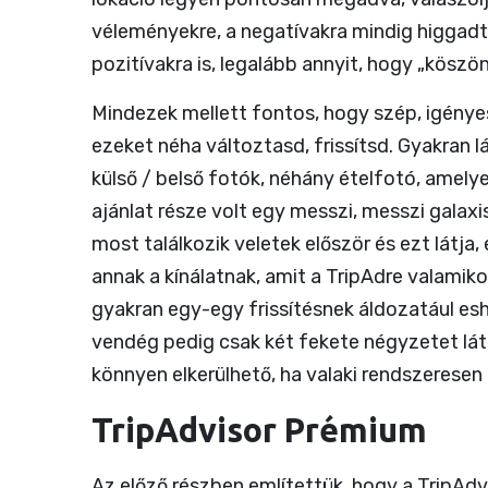
véleményekre, a negatívakra mindig higgadta
pozitívakra is, legalább annyit, hogy „köszön
Mindezek mellett fontos, hogy szép, igényes
ezeket néha változtasd, frissítsd. Gyakran l
külső / belső fotók, néhány ételfotó, amelye
ajánlat része volt egy messzi, messzi galaxi
most találkozik veletek először és ezt látja
annak a kínálatnak, amit a TripAdre valamiko
gyakran egy-egy frissítésnek áldozatául esh
vendég pedig csak két fekete négyzetet lát 
könnyen elkerülhető, ha valaki rendszeresen fr
TripAdvisor Prémium
Az előző részben említettük, hogy a TripAd