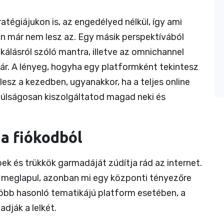
atégiájukon is, az engedélyed nélkül, így ami
án már nem lesz az. Egy másik perspektívából
ikálásról szóló mantra, illetve az omnichannel
ár. A lényeg, hogyha egy platformként tekintesz
lesz a kezedben, ugyanakkor, ha a teljes online
 túlságosan kiszolgáltatod magad neki és
a fiókodból
pek és trükkök garmadáját zúdítja rád az internet.
s meglapul, azonban mi egy központi tényezőre
több hasonló tematikájú platform esetében, a
dják a lelkét.