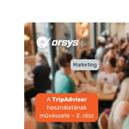
A TripAdvisor haszná
rész
2024-03-24 9:46
Marketing
Az első részben sok fontos témát átbes
kicsit körbejártuk, hogy egy vendéglá
platform, és hogyan tud segíteni abban
rátok találjanak az online térben. Illetv
Cégemhez, a TripAdvisor is akkor fogja 
naprakészen tartod a fiókod, vagyis: f