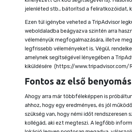
kihelyezett QR kód segítségével is). Hasonlóa
jelenléted stb., bátorítsd a feliratkozóidat,
Ezen túl igénybe veheted a TripAdvisor legk
weboldaladba beágyazva szintén arra haszn
véleményük megfogalmazására, illetve meg
legfrissebb véleményeket is. Végül, rendelke
amelynek segítségével lényegében a TripAd
kiküldésére (
https://www.tripadvisor.com/
Fontos az első benyomás
Ahogy arra már többféleképpen is próbáltunk
ahhoz, hogy egy eredményes, és jól működő T
szükség van, hogy némi időt rendszeresen sz
kollégád, aki ezt megteszi. A legfőbb infor
lokáció legyen pontosan megadva, válaszolj 