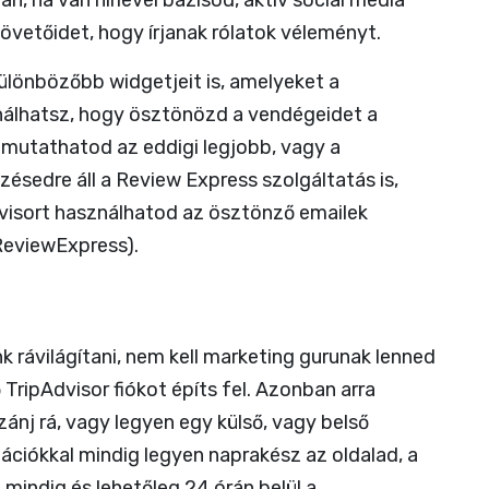
n, ha van hírlevél bázisod, aktív social media
 követőidet, hogy írjanak rólatok véleményt.
ülönbözőbb widgetjeit is, amelyeket a
álhatsz, hogy ösztönözd a vendégeidet a
mutathatod az eddigi legjobb, vagy a
zésedre áll a Review Express szolgáltatás is,
visort használhatod az ösztönző emailek
ReviewExpress
).
 rávilágítani, nem kell marketing gurunak lenned
ripAdvisor fiókot építs fel. Azonban arra
ánj rá, vagy legyen egy külső, vagy belső
mációkkal mindig legyen naprakész az oldalad, a
mindig és lehetőleg 24 órán belül a