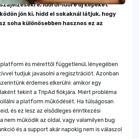
sszajelzésekre, időről-időre új képeket
ködön jön ki, hidd el sokaknál látjuk, hogy
esz soha különösebben hasznos ez az
 platform és mérettől függetlenül, lényegében
vvel tudjuk javasolni a regisztrációt. Azonban
szerintünk érdemes elkerülni: amikor egy
ként tekint a TripAd fiókjára. Miért probléma
ollálni a platform működését. Ha túlságosan
d, és ez lesz az elsődleges érintkezési
 ha nem működik az oldal, vagy valamilyen bug
kció és a support akár napokig nem is válaszol