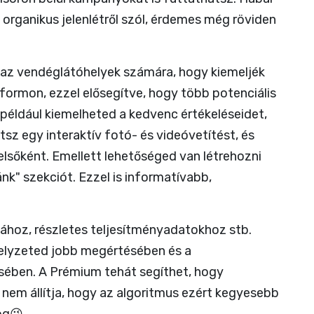
z organikus jelenlétről szól, érdemes még röviden
 az vendéglátóhelyek számára, hogy kiemeljék
tformon, ezzel elősegítve, hogy több potenciális
 például kiemelheted a kedvenc értékeléseidet,
sz egy interaktív fotó- és videóvetítést, és
elsőként. Emellett lehetőséged van létrehozni
nk" szekciót. Ezzel is informatívabb,
kához, részletes teljesítményadatokhoz stb.
helyzeted jobb megértésében és a
sében. A Prémium tehát segíthet, hogy
 nem állítja, hogy az algoritmus ezért kegyesebb