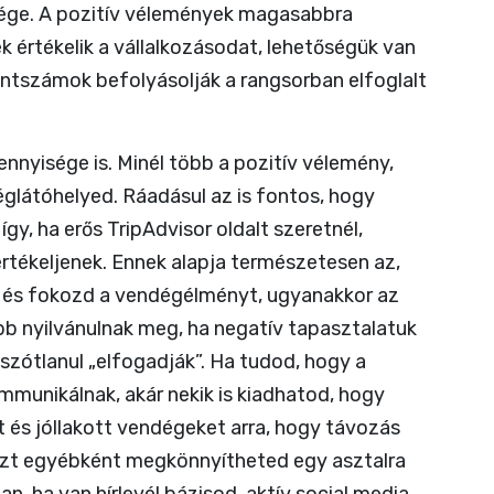
ége. A pozitív vélemények magasabbra
k értékelik a vállalkozásodat, lehetőségük van
ontszámok befolyásolják a rangsorban elfoglalt
nnyisége is. Minél több a pozitív vélemény,
déglátóhelyed. Ráadásul az is fontos, hogy
y, ha erős TripAdvisor oldalt szeretnél,
rtékeljenek. Ennek alapja természetesen az,
s és fokozd a vendégélményt, ugyanakkor az
b nyilvánulnak meg, ha negatív tapasztalatuk
szótlanul „elfogadják”. Ha tudod, hogy a
kommunikálnak, akár nekik is kiadhatod, hogy
 és jóllakott vendégeket arra, hogy távozás
(ezt egyébként megkönnyítheted egy asztalra