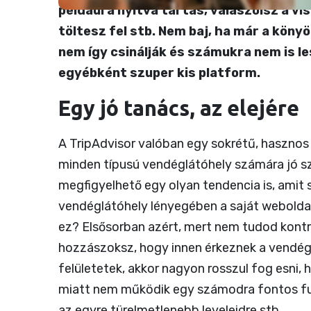
például a nyitva tartás, válaszolsz a vi
töltesz fel stb. Nem baj, ha már a könyö
nem így csinálják és számukra nem is l
egyébként szuper kis platform.
Egy jó tanács, az elejére
A TripAdvisor valóban egy sokrétű, hasznos
minden típusú vendéglátóhely számára jó szí
megfigyelhető egy olyan tendencia is, amit 
vendéglátóhely lényegében a saját weboldala
ez? Elsősorban azért, mert nem tudod kontr
hozzászoksz, hogy innen érkeznek a vendégei
felületetek, akkor nagyon rosszul fog esni,
miatt nem működik egy számodra fontos fun
az egyre türelmetlenebb leveleidre stb.