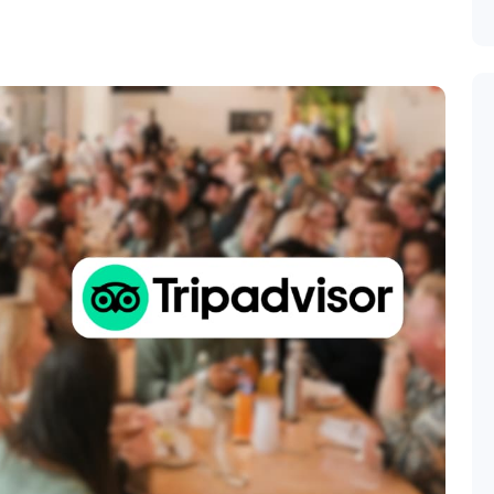
latának művészete – 2.
zéltünk a TripAdvisorral kapcsolatban,
tóhely számára miért megkerülhetetlen ez a
, hogy a potenciális vendégek könnyebben
e írtunk arról is, hogy hasonlóan a Google
a céljaidat hatékonyan szolgálni, ha mindig
rissíted a legfontosabb adatokat, mint